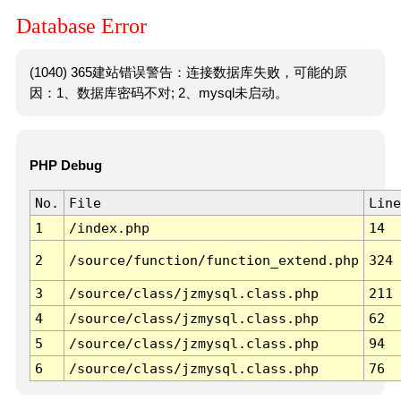
Database Error
(1040) 365建站错误警告：连接数据库失败，可能的原
因：1、数据库密码不对; 2、mysql未启动。
PHP Debug
No.
File
Line
1
/index.php
14
2
/source/function/function_extend.php
324
3
/source/class/jzmysql.class.php
211
4
/source/class/jzmysql.class.php
62
5
/source/class/jzmysql.class.php
94
6
/source/class/jzmysql.class.php
76