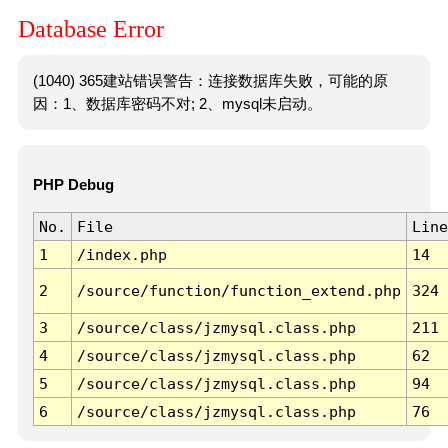
Database Error
(1040) 365建站错误警告：连接数据库失败，可能的原
因：1、数据库密码不对; 2、mysql未启动。
PHP Debug
No.
File
Line
1
/index.php
14
2
/source/function/function_extend.php
324
3
/source/class/jzmysql.class.php
211
4
/source/class/jzmysql.class.php
62
5
/source/class/jzmysql.class.php
94
6
/source/class/jzmysql.class.php
76