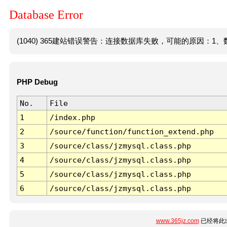
Database Error
(1040) 365建站错误警告：连接数据库失败，可能的原因：1、数
PHP Debug
No.
File
1
/index.php
2
/source/function/function_extend.php
3
/source/class/jzmysql.class.php
4
/source/class/jzmysql.class.php
5
/source/class/jzmysql.class.php
6
/source/class/jzmysql.class.php
www.365jz.com
已经将此