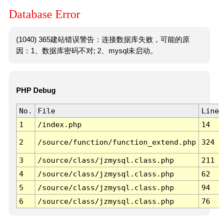
Database Error
(1040) 365建站错误警告：连接数据库失败，可能的原
因：1、数据库密码不对; 2、mysql未启动。
PHP Debug
No.
File
Line
1
/index.php
14
2
/source/function/function_extend.php
324
3
/source/class/jzmysql.class.php
211
4
/source/class/jzmysql.class.php
62
5
/source/class/jzmysql.class.php
94
6
/source/class/jzmysql.class.php
76