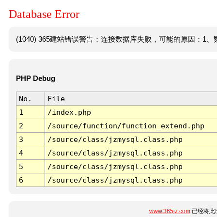
Database Error
(1040) 365建站错误警告：连接数据库失败，可能的原因：1、数
PHP Debug
No.
File
1
/index.php
2
/source/function/function_extend.php
3
/source/class/jzmysql.class.php
4
/source/class/jzmysql.class.php
5
/source/class/jzmysql.class.php
6
/source/class/jzmysql.class.php
www.365jz.com
已经将此