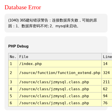
Database Error
(1040) 365建站错误警告：连接数据库失败，可能的原
因：1、数据库密码不对; 2、mysql未启动。
PHP Debug
No.
File
Line
1
/index.php
14
2
/source/function/function_extend.php
324
3
/source/class/jzmysql.class.php
211
4
/source/class/jzmysql.class.php
62
5
/source/class/jzmysql.class.php
94
6
/source/class/jzmysql.class.php
76