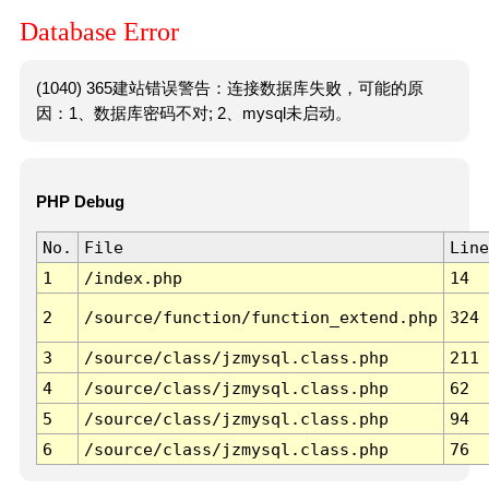
Database Error
(1040) 365建站错误警告：连接数据库失败，可能的原
因：1、数据库密码不对; 2、mysql未启动。
PHP Debug
No.
File
Line
1
/index.php
14
2
/source/function/function_extend.php
324
3
/source/class/jzmysql.class.php
211
4
/source/class/jzmysql.class.php
62
5
/source/class/jzmysql.class.php
94
6
/source/class/jzmysql.class.php
76