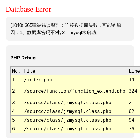
Database Error
(1040) 365建站错误警告：连接数据库失败，可能的原
因：1、数据库密码不对; 2、mysql未启动。
PHP Debug
No.
File
Line
1
/index.php
14
2
/source/function/function_extend.php
324
3
/source/class/jzmysql.class.php
211
4
/source/class/jzmysql.class.php
62
5
/source/class/jzmysql.class.php
94
6
/source/class/jzmysql.class.php
76