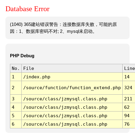
Database Error
(1040) 365建站错误警告：连接数据库失败，可能的原
因：1、数据库密码不对; 2、mysql未启动。
PHP Debug
No.
File
Line
1
/index.php
14
2
/source/function/function_extend.php
324
3
/source/class/jzmysql.class.php
211
4
/source/class/jzmysql.class.php
62
5
/source/class/jzmysql.class.php
94
6
/source/class/jzmysql.class.php
76